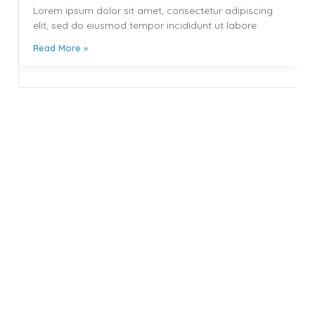
Lorem ipsum dolor sit amet, consectetur adipiscing
elit, sed do eiusmod tempor incididunt ut labore
Read More »
Our Partners
TUIASI
UPB
NTNU
SINTEF
Find out more